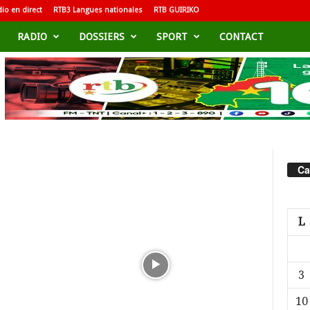
io en direct
RTB3 Langues nationales
RTB GUIRIKO
RADIO
DOSSIERS
SPORT
CONTACT
Ca
L
3
10