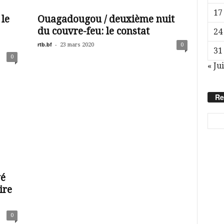
17
le
Ouagadougou / deuxième nuit
du couvre-feu: le constat
24
rtb.bf
-
23 mars 2020
0
31
0
« Jui
Re
vé
ire
0