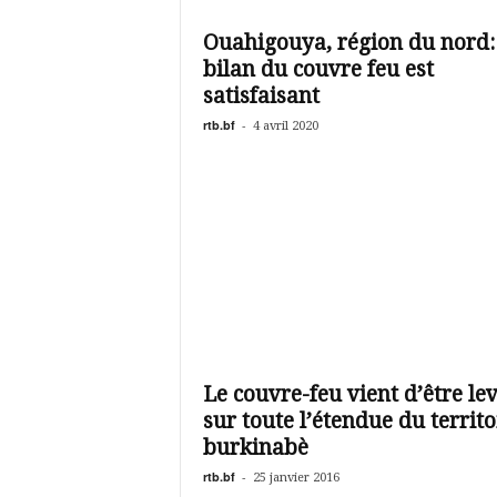
é
v
Ouahigouya, région du nord: 
i
bilan du couvre feu est
s
i
satisfaisant
o
rtb.bf
-
4 avril 2020
n
d
u
B
u
r
k
i
n
a
Le couvre-feu vient d’être le
sur toute l’étendue du territo
burkinabè
rtb.bf
-
25 janvier 2016