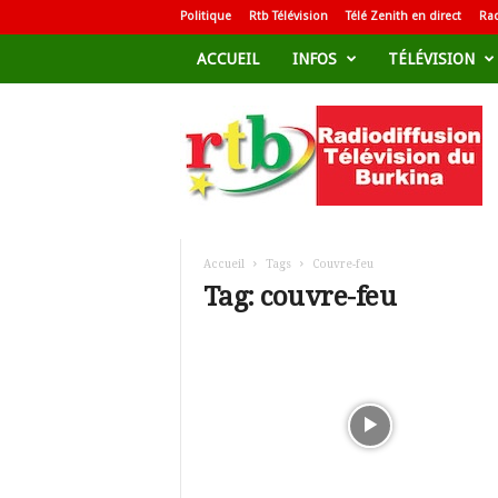
Politique
Rtb Télévision
Télé Zenith en direct
Rad
ACCUEIL
INFOS
TÉLÉVISION
R
a
d
i
o
d
i
f
Accueil
Tags
Couvre-feu
f
Tag: couvre-feu
u
s
i
o
n
T
é
l