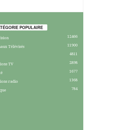
TÉGORIE POPULAIRE
12466
ision
11900
aux Télévisés
4811
2898
ions TV
1677
té
1368
ions radio
784
ique