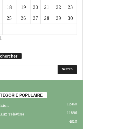
18
19
20
21
22
23
25
26
27
28
29
30
l
chercher
TÉGORIE POPULAIRE
12460
ision
11896
aux Télévisés
4810