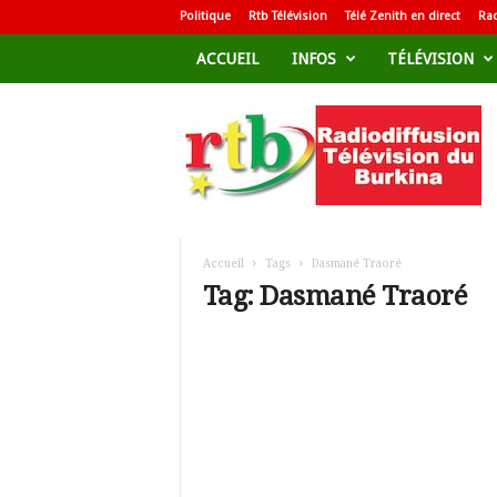
Politique
Rtb Télévision
Télé Zenith en direct
Rad
ACCUEIL
INFOS
TÉLÉVISION
R
a
d
i
o
d
i
f
Accueil
Tags
Dasmané Traoré
f
Tag: Dasmané Traoré
u
s
i
o
n
T
é
l