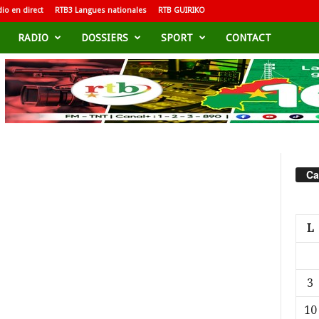
io en direct
RTB3 Langues nationales
RTB GUIRIKO
RADIO
DOSSIERS
SPORT
CONTACT
Ca
L
3
10