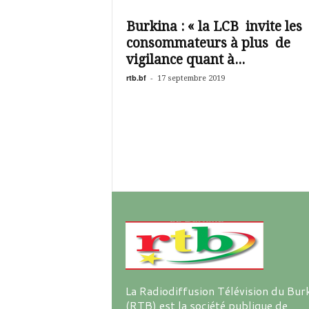
é
v
Burkina : « la LCB invite les
i
consommateurs à plus de
s
i
vigilance quant à...
o
rtb.bf
-
17 septembre 2019
n
d
u
B
u
r
k
i
n
a
La Radiodiffusion Télévision du Bur
(RTB) est la société publique de