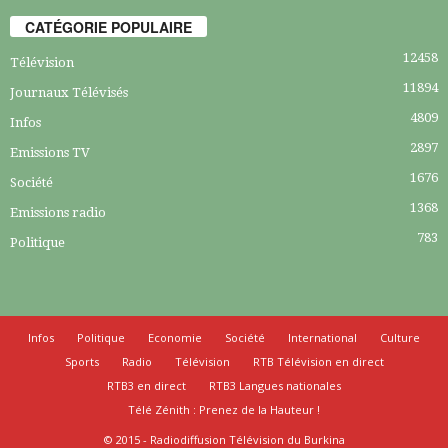
CATÉGORIE POPULAIRE
12458
Télévision
11894
Journaux Télévisés
4809
Infos
2897
Emissions TV
1676
Société
1368
Emissions radio
783
Politique
Infos
Politique
Economie
Société
International
Culture
Sports
Radio
Télévision
RTB Télévision en direct
RTB3 en direct
RTB3 Langues nationales
Télé Zénith : Prenez de la Hauteur !
© 2015 - Radiodiffusion Télévision du Burkina