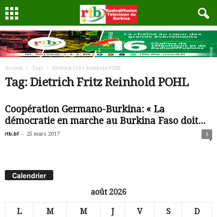
Accueil
Tags
Dietrich Fritz Reinhold POHL
Tag: Dietrich Fritz Reinhold POHL
Coopération Germano-Burkina: « La
démocratie en marche au Burkina Faso doit...
rtb.bf
-
25 mars 2017
1
Calendrier
août 2026
L
M
M
J
V
S
D