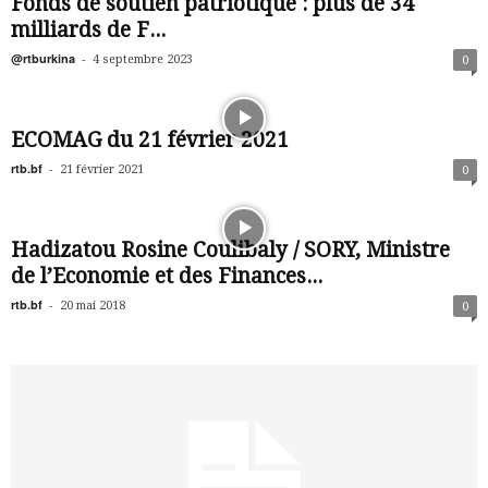
Fonds de soutien patriotique : plus de 34
milliards de F...
@rtburkina
-
4 septembre 2023
0
ECOMAG du 21 février 2021
rtb.bf
-
21 février 2021
0
Hadizatou Rosine Coulibaly / SORY, Ministre
de l’Economie et des Finances...
rtb.bf
-
20 mai 2018
0