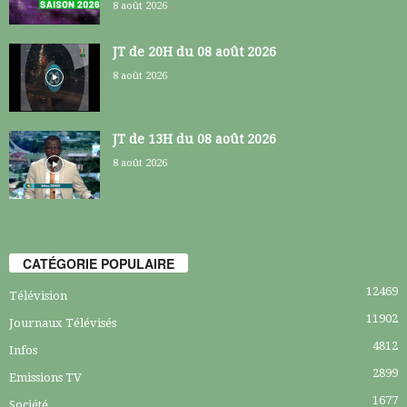
8 août 2026
JT de 20H du 08 août 2026
8 août 2026
JT de 13H du 08 août 2026
8 août 2026
CATÉGORIE POPULAIRE
12469
Télévision
11902
Journaux Télévisés
4812
Infos
2899
Emissions TV
1677
Société