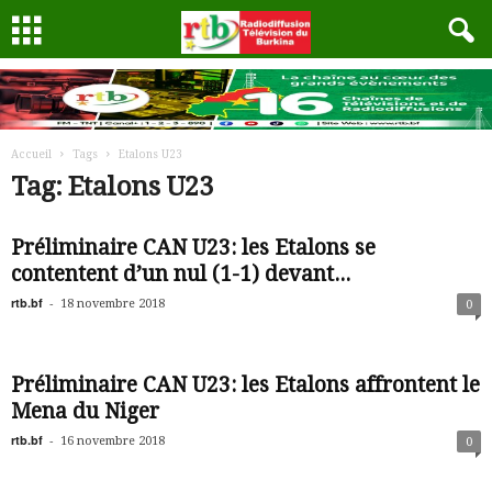
Accueil
Tags
Etalons U23
Tag: Etalons U23
Préliminaire CAN U23: les Etalons se
contentent d’un nul (1-1) devant...
rtb.bf
-
18 novembre 2018
0
Préliminaire CAN U23: les Etalons affrontent le
Mena du Niger
rtb.bf
-
16 novembre 2018
0