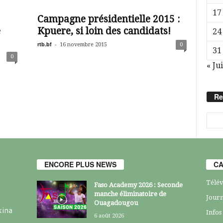
17
Campagne présidentielle 2015 :
e
Kpuere, si loin des candidats!
24
rtb.bf
-
16 novembre 2015
0
31
0
« Jui
Re
ENCORE PLUS NEWS
CA
Télév
Faso Academy 2026 : Seconde
manche éliminatoire de
Journ
Ouagadougou
kina
Infos
6 août 2026