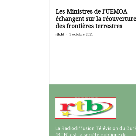
é
v
Les Ministres de l’UEMOA
i
échangent sur la réouvertur
s
i
des frontières terrestres
o
rtb.bf
-
1 octobre 2021
n
d
u
B
u
r
k
i
n
a
La Radiodiffusion Télévision du Bur
(RTB) est la société publique de