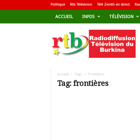
Politique
Rtb Télévision
Télé Zenith en direct
Rad
ACCUEIL
INFOS
TÉLÉVISION
R
a
d
i
o
d
i
f
Accueil
Tags
Frontières
f
Tag: frontières
u
s
i
o
n
T
é
l