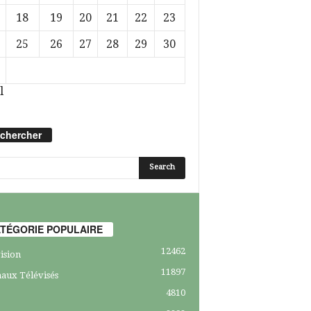
18
19
20
21
22
23
25
26
27
28
29
30
l
chercher
TÉGORIE POPULAIRE
12462
ision
11897
aux Télévisés
4810