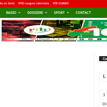
io en direct
RTB3 Langues nationales
RTB GUIRIKO
RADIO
DOSSIERS
SPORT
CONTACT
Ca
L
3
10