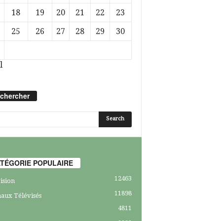
18
19
20
21
22
23
25
26
27
28
29
30
l
chercher
TÉGORIE POPULAIRE
12463
ision
11898
aux Télévisés
4811