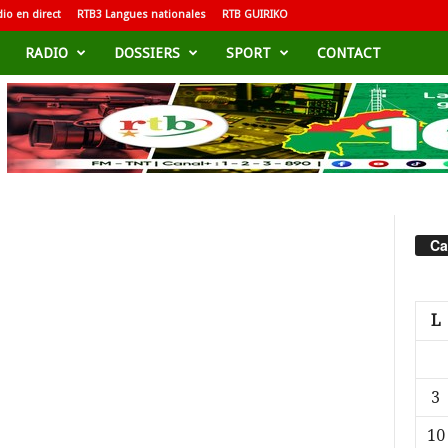
io en direct
RTB3 Langues nationales
RTB GUIRIKO
RADIO
DOSSIERS
SPORT
CONTACT
Ca
L
3
10