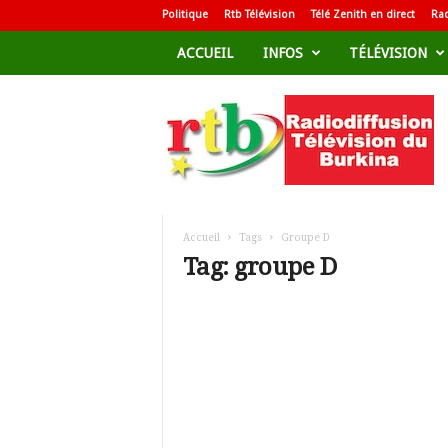
Politique
Rtb Télévision
Télé Zenith en direct
Rad
ACCUEIL
INFOS
TÉLÉVISION
R
a
d
i
o
d
i
f
Accueil
Tags
Groupe D
f
Tag: groupe D
u
s
i
o
n
T
é
l