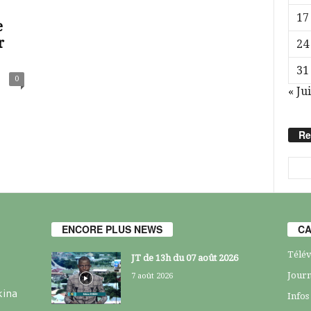
17
e
r
24
31
0
« Jui
Re
ENCORE PLUS NEWS
CA
Télév
JT de 13h du 07 août 2026
Journ
7 août 2026
kina
Infos