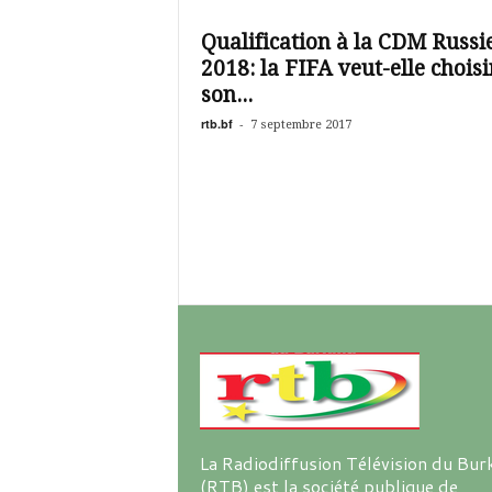
é
v
Qualification à la CDM Russi
i
2018: la FIFA veut-elle choisi
s
i
son...
o
rtb.bf
-
7 septembre 2017
n
d
u
B
u
r
k
i
n
a
La Radiodiffusion Télévision du Bur
(RTB) est la société publique de