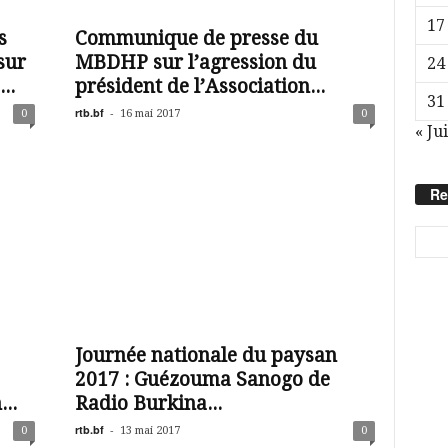
17
s
Communique de presse du
sur
MBDHP sur l’agression du
24
..
président de l’Association...
31
rtb.bf
-
0
16 mai 2017
0
« Jui
Re
Journée nationale du paysan
2017 : Guézouma Sanogo de
..
Radio Burkina...
rtb.bf
-
0
13 mai 2017
0