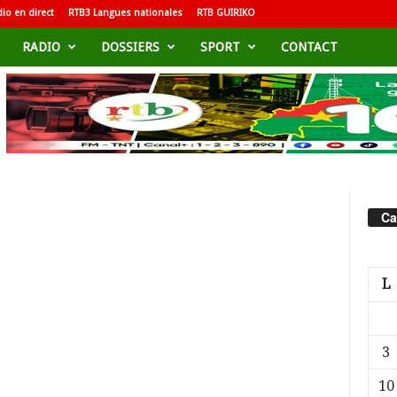
io en direct
RTB3 Langues nationales
RTB GUIRIKO
RADIO
DOSSIERS
SPORT
CONTACT
Ca
L
3
10