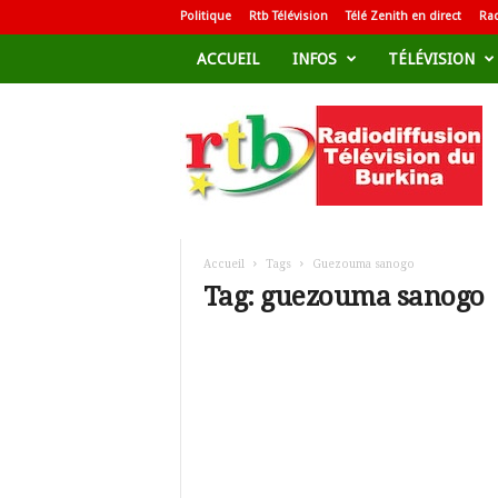
Politique
Rtb Télévision
Télé Zenith en direct
Rad
ACCUEIL
INFOS
TÉLÉVISION
R
a
d
i
o
d
i
f
Accueil
Tags
Guezouma sanogo
f
Tag: guezouma sanogo
u
s
i
o
n
T
é
l