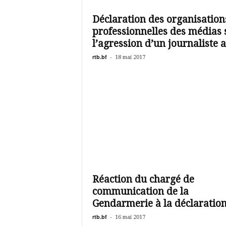
é
v
Déclaration des organisation
i
professionnelles des médias 
s
i
l’agression d’un journaliste a.
o
rtb.bf
-
18 mai 2017
n
d
u
B
u
r
k
i
n
a
Réaction du chargé de
communication de la
Gendarmerie à la déclaration.
rtb.bf
-
16 mai 2017