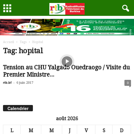
Accueil
Tags
Hopital
Tag: hopital
Tension au CHU Yalgado Ouedraogo / Visite du
Premier Ministre...
rtb.bf
-
6 juin 2017
0
Calendrier
août 2026
L
M
M
J
V
S
D