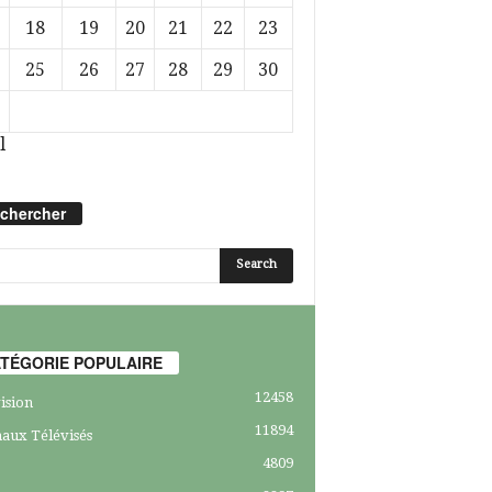
18
19
20
21
22
23
25
26
27
28
29
30
l
chercher
TÉGORIE POPULAIRE
12458
ision
11894
aux Télévisés
4809