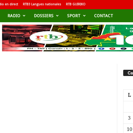
io en direct
RTB3 Langues nationales
RTB GUIRIKO
RADIO
DOSSIERS
SPORT
CONTACT
Ca
L
3
10