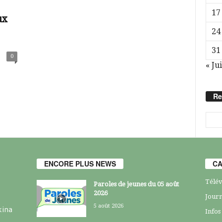
17
ux
24
31
0
« Jui
Re
ENCORE PLUS NEWS
CA
Télév
Paroles de jeunes du 05 août
2026
Journ
5 août 2026
kina
Infos