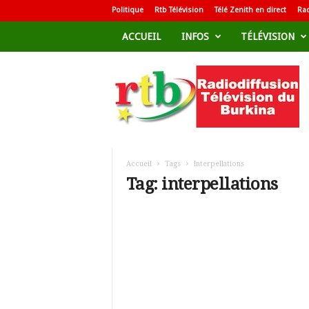
Politique
Rtb Télévision
Télé Zenith en direct
Rad
ACCUEIL
INFOS
TÉLÉVISION
R
a
d
i
o
d
i
f
Accueil
Tags
Interpellations
f
Tag: interpellations
u
s
i
o
n
T
é
l