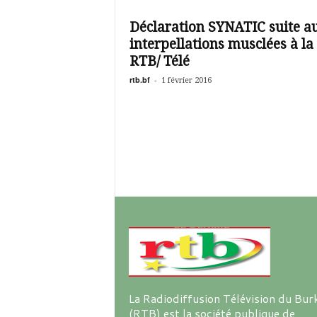
é
v
Déclaration SYNATIC suite a
i
interpellations musclées à la
s
i
RTB/ Télé
o
rtb.bf
-
1 février 2016
n
d
u
B
u
r
k
i
n
a
La Radiodiffusion Télévision du Bur
(RTB) est la société publique de