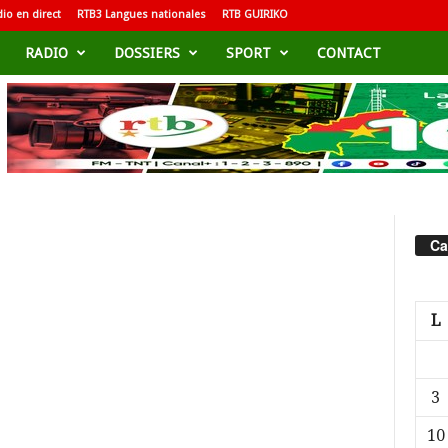
io en direct
RTB3 Langues nationales
RTB GUIRIKO
RADIO
DOSSIERS
SPORT
CONTACT
Ca
L
3
10