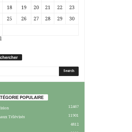
18
19
20
21
22
23
25
26
27
28
29
30
l
chercher
TÉGORIE POPULAIRE
12467
ision
11901
aux Télévisés
4812