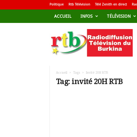
Politique
Rtb Télévision
Télé Zenith en direct
Rad
ACCUEIL
INFOS
TÉLÉVISION
R
a
d
i
o
d
i
f
Accueil
Tags
Invité 20H RTB
f
Tag: invité 20H RTB
u
s
i
o
n
T
é
l