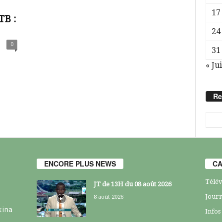
17
TB :
24
0
31
« Jui
Re
ENCORE PLUS NEWS
CA
Télév
JT de 13H du 08 août 2026
Journ
8 août 2026
kina
Infos