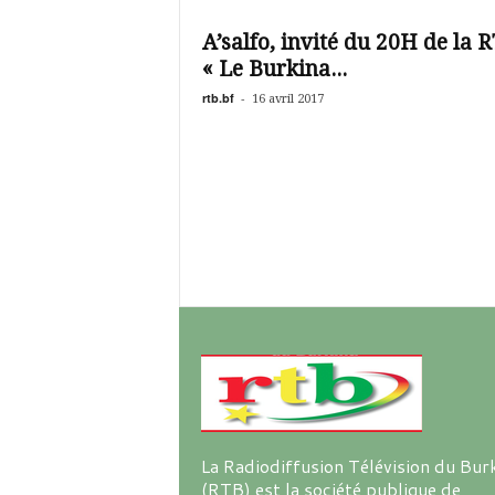
é
v
A’salfo, invité du 20H de la R
i
« Le Burkina...
s
i
rtb.bf
-
16 avril 2017
o
n
d
u
B
u
r
k
i
n
a
La Radiodiffusion Télévision du Bur
(RTB) est la société publique de