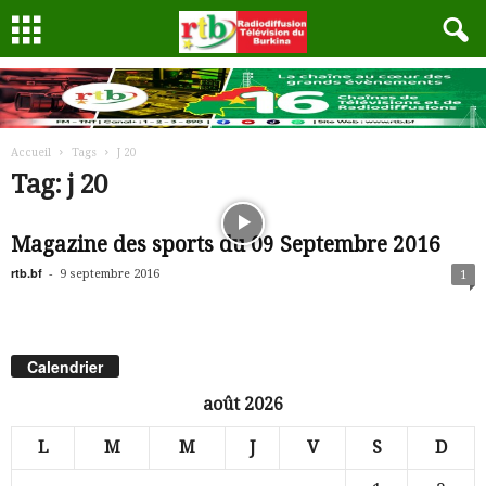
Accueil
Tags
J 20
Tag: j 20
Magazine des sports du 09 Septembre 2016
rtb.bf
-
9 septembre 2016
1
Calendrier
août 2026
L
M
M
J
V
S
D