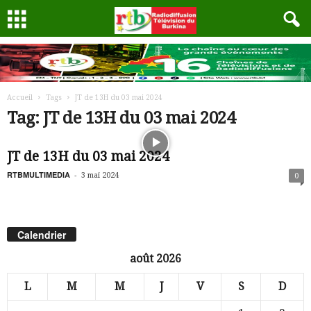
Accueil
Tags
JT de 13H du 03 mai 2024
Tag: JT de 13H du 03 mai 2024
JT de 13H du 03 mai 2024
RTBMULTIMEDIA
-
3 mai 2024
0
Calendrier
août 2026
L
M
M
J
V
S
D