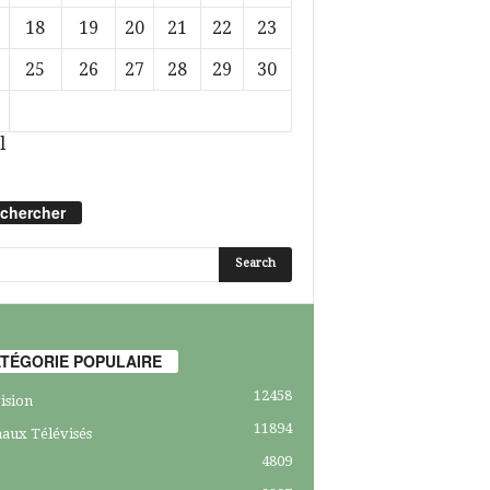
18
19
20
21
22
23
25
26
27
28
29
30
l
chercher
TÉGORIE POPULAIRE
12458
ision
11894
aux Télévisés
4809