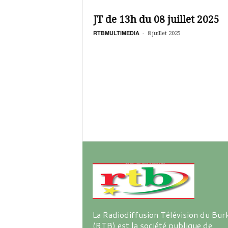
é
v
JT de 13h du 08 juillet 2025
i
s
RTBMULTIMEDIA
-
8 juillet 2025
i
o
n
d
u
B
u
r
k
i
n
a
La Radiodiffusion Télévision du Bur
(RTB) est la société publique de