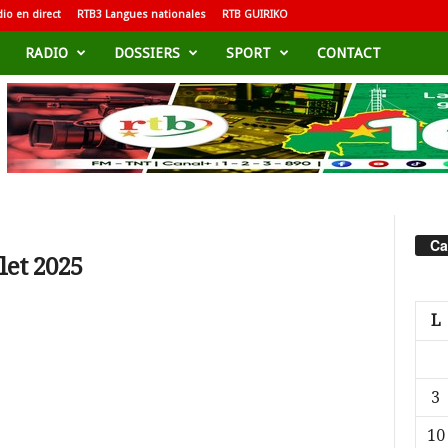
io en direct
RTB3 Langues nationales
RTB GUIRIKO
RADIO
DOSSIERS
SPORT
CONTACT
Ca
let 2025
L
3
10