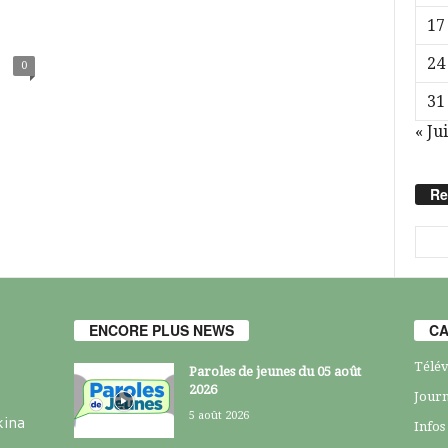
17
24
0
31
« Jui
Re
ENCORE PLUS NEWS
CA
Télév
Paroles de jeunes du 05 août
2026
Journ
5 août 2026
kina
Infos