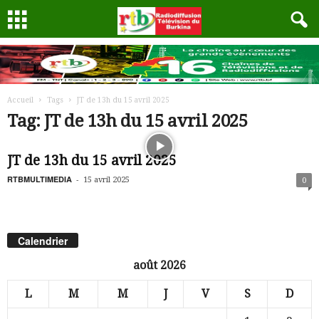
Accueil
Tags
JT de 13h du 15 avril 2025
Tag: JT de 13h du 15 avril 2025
JT de 13h du 15 avril 2025
RTBMULTIMEDIA
-
15 avril 2025
0
Calendrier
août 2026
L
M
M
J
V
S
D