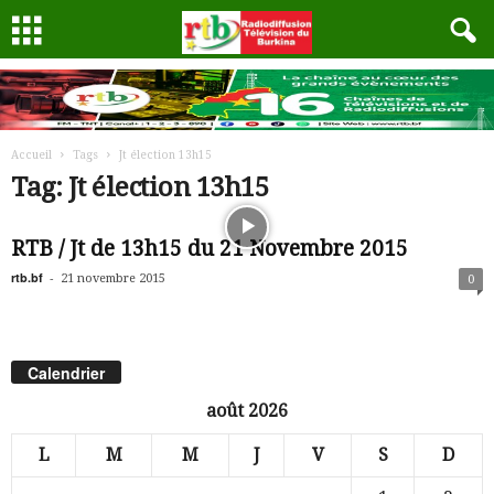
Accueil
Tags
Jt élection 13h15
Tag: Jt élection 13h15
RTB / Jt de 13h15 du 21 Novembre 2015
rtb.bf
-
21 novembre 2015
0
Calendrier
août 2026
L
M
M
J
V
S
D