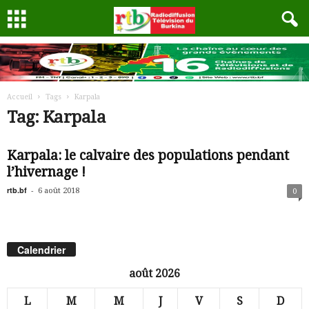
Accueil
Tags
Karpala
Tag: Karpala
Karpala: le calvaire des populations pendant
l’hivernage !
rtb.bf
-
6 août 2018
0
Calendrier
août 2026
L
M
M
J
V
S
D