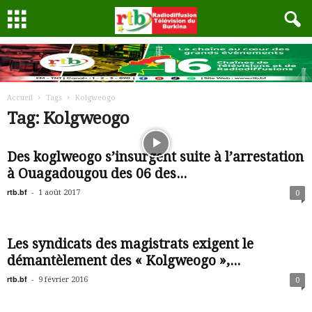
Accueil
Tags
Kolgweogo
Tag: Kolgweogo
Des koglweogo s’insurgent suite à l’arrestation
à Ouagadougou des 06 des...
rtb.bf
-
1 août 2017
0
Les syndicats des magistrats exigent le
démantèlement des « Kolgweogo »,...
rtb.bf
-
9 février 2016
0