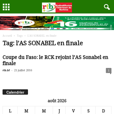
Accueil
Tags
L’AS SONABEL en finale
Tag: l’AS SONABEL en finale
Coupe du Faso: le RCK rejoint l’AS Sonabel en
finale
rtb.bf
-
21 juillet 2016
1
Calendrier
août 2026
L
M
M
J
V
S
D