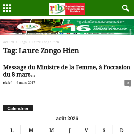
Accueil
Tags
Laure Zongo Hien
Tag: Laure Zongo Hien
Message du Ministre de la Femme, à l’occasion
du 8 mars...
rtb.bf
-
6 mars 2017
0
Calendrier
août 2026
L
M
M
J
V
S
D