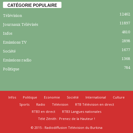
CATÉGORIE POPULAIRE
12462
Télévision
11897
Journaux Télévisés
4810
Infos
2898
Emissions TV
1677
Société
1368
Emissions radio
784
Politique
Infos
Politique
Economie
Société
International
Culture
Sports
Radio
Télévision
RTB Télévision en direct
RTB3 en direct
RTB3 Langues nationales
Télé Zénith : Prenez de la Hauteur !
© 2015 - Radiodiffusion Télévision du Burkina