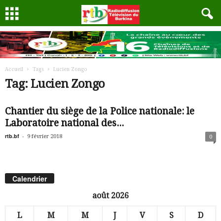
Accueil
Tags
Lucien Zongo
Tag: Lucien Zongo
Chantier du siège de la Police nationale: le
Laboratoire national des...
rtb.bf
-
9 février 2018
0
Calendrier
août 2026
L
M
M
J
V
S
D