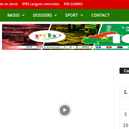
io en direct
RTB3 Langues nationales
RTB GUIRIKO
RADIO
DOSSIERS
SPORT
CONTACT
Ca
L
3
10