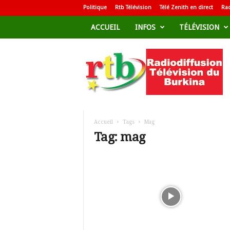
Politique
Rtb Télévision
Télé Zenith en direct
Rad
ACCUEIL
INFOS
TÉLÉVISION
R
a
d
i
o
d
i
f
Accueil
Tags
Mag
f
Tag: mag
u
s
i
o
n
T
é
l