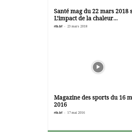
é
v
Santé mag du 22 mars 2018 
i
L’impact de la chaleur...
s
i
rtb.bf
-
23 mars 2018
o
n
d
u
B
u
r
k
i
n
a
Magazine des sports du 16 m
2016
rtb.bf
-
17 mai 2016