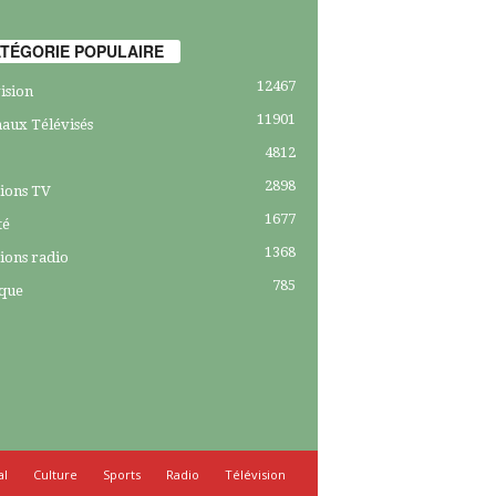
TÉGORIE POPULAIRE
12467
ision
11901
aux Télévisés
4812
2898
ions TV
1677
té
1368
ions radio
785
ique
al
Culture
Sports
Radio
Télévision