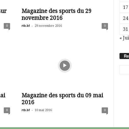
17
sur
Magazine des sports du 29
novembre 2016
24
rtb.bf
-
0
29 novembre 2016
0
31
« Jui
Re
ai
Magazine des sports du 09 mai
2016
rtb.bf
-
0
10 mai 2016
0