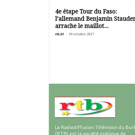
é
v
4e étape Tour du Faso:
i
l’allemand Benjamin Staude
s
i
arrache le maillot...
o
rtb.bf
-
30 octobre 2017
n
d
u
B
u
r
k
i
n
a
La Radiodiffusion Télévision du Bur
(RTB) est la société publique de