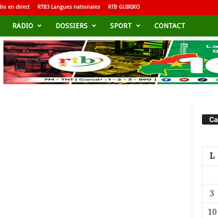
io en direct
RTB3 Langues nationales
RTB GUIRIKO
RADIO
DOSSIERS
SPORT
CONTACT
Ca
L
3
10