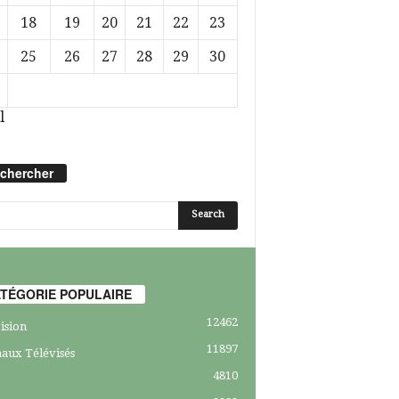
18
19
20
21
22
23
25
26
27
28
29
30
l
chercher
TÉGORIE POPULAIRE
12462
ision
11897
aux Télévisés
4810