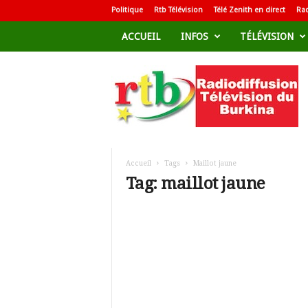
Politique
Rtb Télévision
Télé Zenith en direct
Rad
ACCUEIL
INFOS
TÉLÉVISION
R
a
d
i
o
d
i
f
Accueil
Tags
Maillot jaune
f
Tag: maillot jaune
u
s
i
o
n
T
é
l