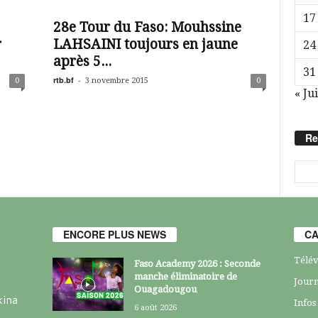
17
28e Tour du Faso: Mouhssine
r
LAHSAINI toujours en jaune
24
après 5...
31
rtb.bf
-
0
3 novembre 2015
0
« Jui
Re
ENCORE PLUS NEWS
CA
Télév
Faso Academy 2026 : Seconde
manche éliminatoire de
Journ
Ouagadougou
kina
Infos
6 août 2026