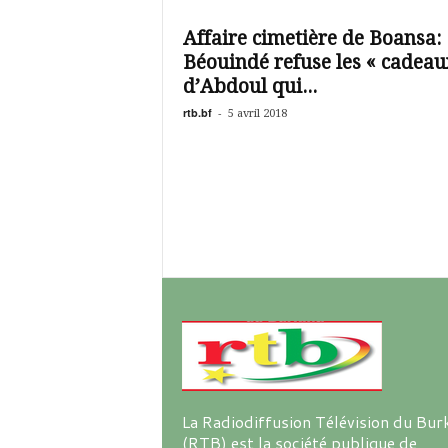
é
v
Affaire cimetière de Boansa:
i
Béouindé refuse les « cadeau
s
i
d’Abdoul qui...
o
rtb.bf
-
5 avril 2018
n
d
u
B
u
r
k
i
n
a
La Radiodiffusion Télévision du Bur
(RTB) est la société publique de