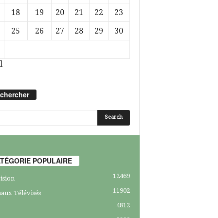
18
19
20
21
22
23
25
26
27
28
29
30
l
chercher
TÉGORIE POPULAIRE
12469
ision
11902
aux Télévisés
4812