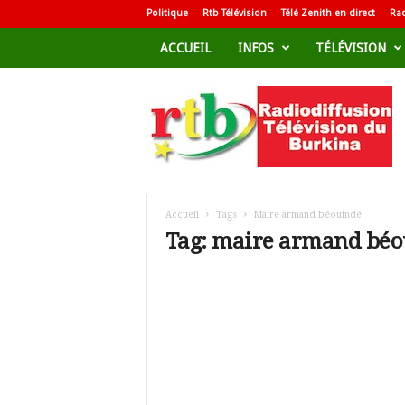
Politique
Rtb Télévision
Télé Zenith en direct
Rad
ACCUEIL
INFOS
TÉLÉVISION
R
a
d
i
o
d
i
f
Accueil
Tags
Maire armand béouindé
f
Tag: maire armand bé
u
s
i
o
n
T
é
l