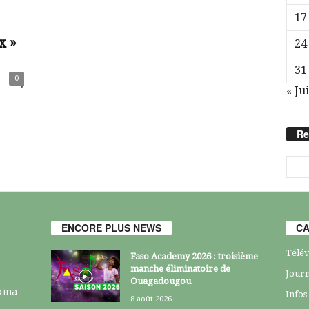
17
x »
24
31
0
« Jui
Re
ENCORE PLUS NEWS
CA
Télév
Faso Academy 2026 : troisième
manche éliminatoire de
Journ
Ouagadougou
kina
Infos
8 août 2026