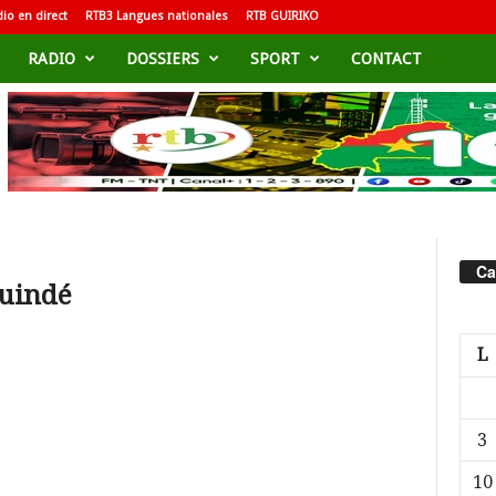
io en direct
RTB3 Langues nationales
RTB GUIRIKO
RADIO
DOSSIERS
SPORT
CONTACT
Ca
ouindé
L
3
10