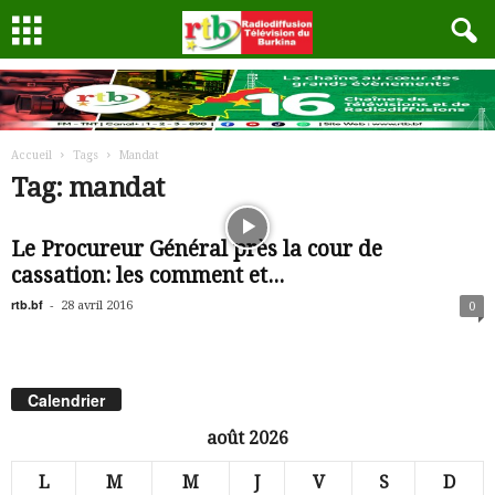
Accueil
Tags
Mandat
Tag: mandat
Le Procureur Général près la cour de
cassation: les comment et...
rtb.bf
-
28 avril 2016
0
Calendrier
août 2026
L
M
M
J
V
S
D