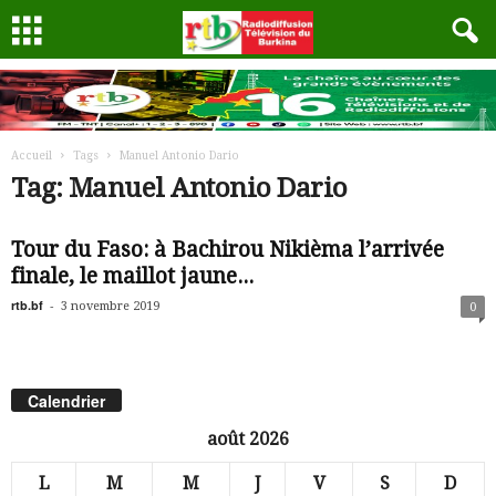
Accueil
Tags
Manuel Antonio Dario
Tag: Manuel Antonio Dario
Tour du Faso: à Bachirou Nikièma l’arrivée
finale, le maillot jaune...
rtb.bf
-
3 novembre 2019
0
Calendrier
août 2026
L
M
M
J
V
S
D