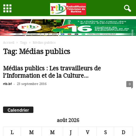
Accueil
Tags
Médias publics
Tag: Médias publics
Médias publics : Les travailleurs de
l’Information et de la Culture...
rtb.bf
-
23 septembre 2016
0
Calendrier
août 2026
L
M
M
J
V
S
D