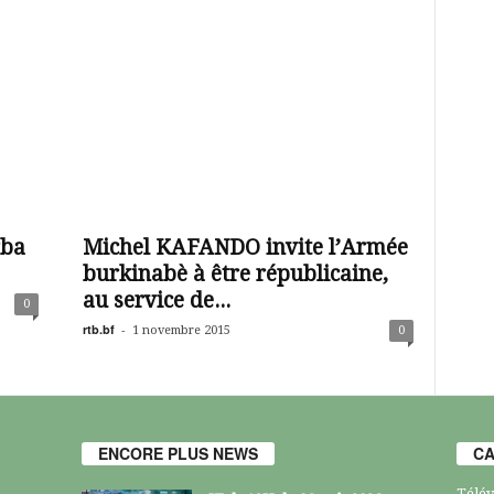
rba
Michel KAFANDO invite l’Armée
burkinabè à être républicaine,
au service de...
0
rtb.bf
-
1 novembre 2015
0
ENCORE PLUS NEWS
CA
Télév