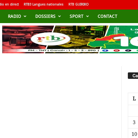
io en direct
RTB3 Langues nationales
RTB GUIRIKO
RADIO
DOSSIERS
SPORT
CONTACT
Ca
L
3
10