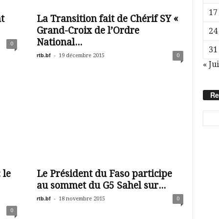
17
t
La Transition fait de Chérif SY «
Grand-Croix de l’Ordre
24
National...
0
31
rtb.bf
-
19 décembre 2015
0
« Jui
Re
 le
Le Président du Faso participe
au sommet du G5 Sahel sur...
rtb.bf
-
18 novembre 2015
0
0