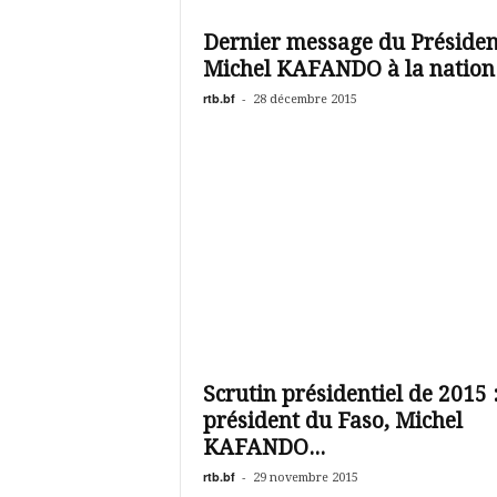
é
v
Dernier message du Présiden
i
Michel KAFANDO à la nation
s
i
rtb.bf
-
28 décembre 2015
o
n
d
u
B
u
r
k
i
n
a
Scrutin présidentiel de 2015 :
président du Faso, Michel
KAFANDO...
rtb.bf
-
29 novembre 2015