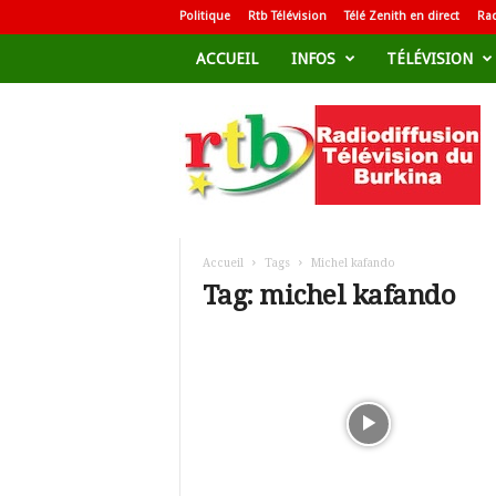
Politique
Rtb Télévision
Télé Zenith en direct
Rad
ACCUEIL
INFOS
TÉLÉVISION
R
a
d
i
o
d
i
f
Accueil
Tags
Michel kafando
f
Tag: michel kafando
u
s
i
o
n
T
é
l