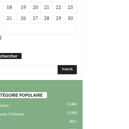
18
19
20
21
22
23
25
26
27
28
29
30
l
chercher
TÉGORIE POPULAIRE
12466
ision
11900
aux Télévisés
4811