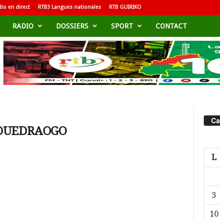
io en direct
RTB3 Langues nationales
RTB GUIRIKO
RADIO
DOSSIERS
SPORT
CONTACT
Ca
e OUEDRAOGO
L
3
10