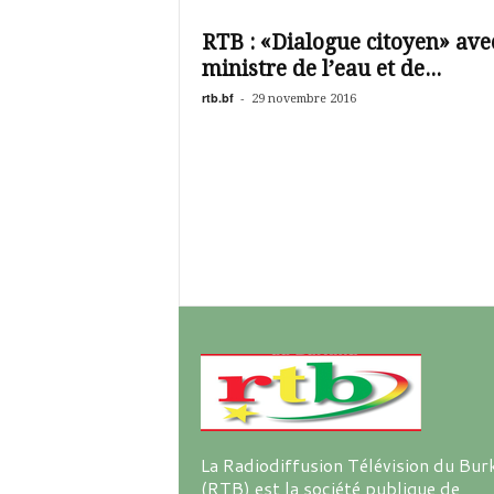
é
v
RTB : «Dialogue citoyen» avec
i
ministre de l’eau et de...
s
i
rtb.bf
-
29 novembre 2016
o
n
d
u
B
u
r
k
i
n
a
La Radiodiffusion Télévision du Bur
(RTB) est la société publique de