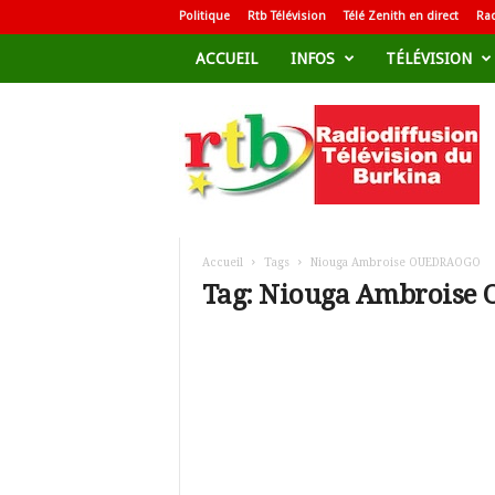
Politique
Rtb Télévision
Télé Zenith en direct
Rad
ACCUEIL
INFOS
TÉLÉVISION
R
a
d
i
o
d
i
f
Accueil
Tags
Niouga Ambroise OUEDRAOGO
f
Tag: Niouga Ambrois
u
s
i
o
n
T
é
l