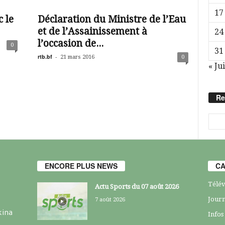
17
 le
Déclaration du Ministre de l’Eau
et de l’Assainissement à
24
l’occasion de...
0
31
rtb.bf
-
21 mars 2016
0
« Jui
Re
ENCORE PLUS NEWS
CA
Télév
Actu Sports du 07 août 2026
Journ
7 août 2026
kina
Infos