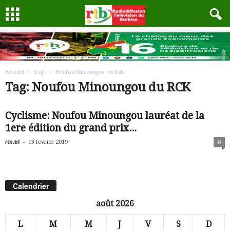
Accueil
Tags
Noufou Minoungou du RCK
Tag: Noufou Minoungou du RCK
Cyclisme: Noufou Minoungou lauréat de la
1ere édition du grand prix...
rtb.bf
-
13 février 2019
0
Calendrier
août 2026
L
M
M
J
V
S
D