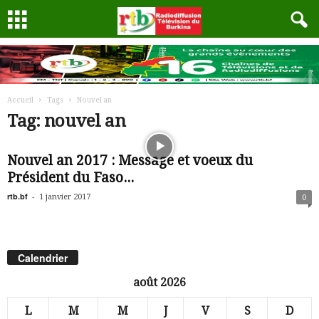
Accueil
Tags
Nouvel an
Tag: nouvel an
Nouvel an 2017 : Message et voeux du
Président du Faso...
rtb.bf
-
1 janvier 2017
0
Calendrier
août 2026
L
M
M
J
V
S
D