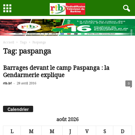
Accueil
Tags
Paspanga
Tag: paspanga
Barrages devant le camp Paspanga : la
Gendarmerie explique
rtb.bf
-
28 avril 2016
0
Calendrier
août 2026
L
M
M
J
V
S
D