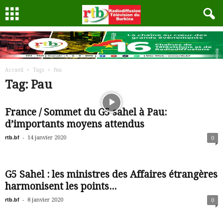
Accueil
Tags
Pau
Tag: Pau
France / Sommet du G5 sahel à Pau:
d’importants moyens attendus
rtb.bf
-
14 janvier 2020
0
G5 Sahel : les ministres des Affaires étrangères
harmonisent les points...
rtb.bf
-
8 janvier 2020
0