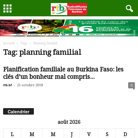
Accueil
Tags
Planning familial
Tag: planning familial
Planification familiale au Burkina Faso: les
clés d’un bonheur mal compris...
rtb.bf
-
21 octobre 2018
0
Calendrier
août 2026
L
M
M
J
V
S
D