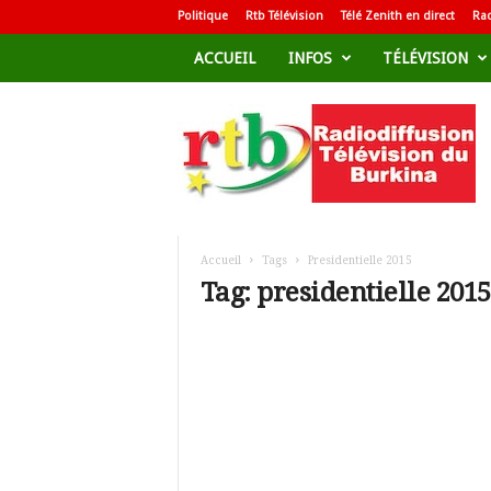
Politique
Rtb Télévision
Télé Zenith en direct
Rad
ACCUEIL
INFOS
TÉLÉVISION
R
a
d
i
o
d
i
f
Accueil
Tags
Presidentielle 2015
f
Tag: presidentielle 2015
u
s
i
o
n
T
é
l