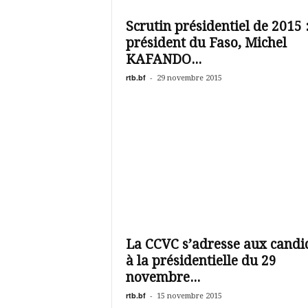
é
v
Scrutin présidentiel de 2015 :
i
président du Faso, Michel
s
i
KAFANDO...
o
rtb.bf
-
29 novembre 2015
n
d
u
B
u
r
k
i
n
a
La CCVC s’adresse aux candi
à la présidentielle du 29
novembre...
rtb.bf
-
15 novembre 2015