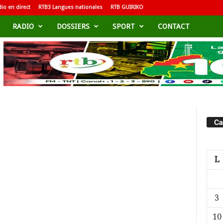
io en direct
RTB3 Langues nationales
RTB GUIRIKO
RADIO
DOSSIERS
SPORT
CONTACT
Ca
L
3
10