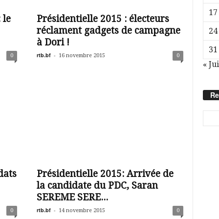
17
 le
Présidentielle 2015 : électeurs
réclament gadgets de campagne
24
à Dori !
31
rtb.bf
-
0
16 novembre 2015
0
« Jui
Re
dats
Présidentielle 2015: Arrivée de
la candidate du PDC, Saran
SEREME SERE...
rtb.bf
-
0
14 novembre 2015
0