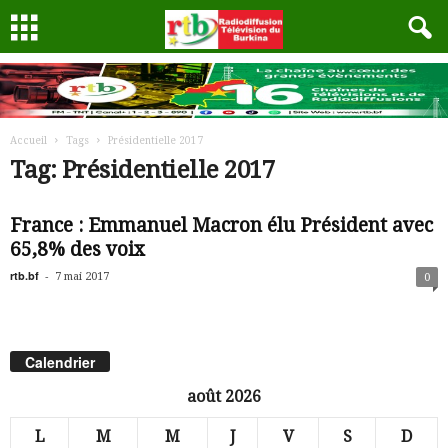
Accueil
Tags
Présidentielle 2017
Tag: Présidentielle 2017
France : Emmanuel Macron élu Président avec
65,8% des voix
rtb.bf
-
7 mai 2017
0
Calendrier
août 2026
L
M
M
J
V
S
D