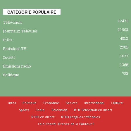
CATÉGORIE POPULAIRE
12471
Télévision
11903
Journaux Télévisés
4812
Infos
2901
Emissions TV
1677
Société
1368
Emissions radio
785
Politique
Infos
Politique
Economie
Société
International
Culture
Sports
Radio
Télévision
RTB Télévision en direct
RTB3 en direct
RTB3 Langues nationales
Télé Zénith : Prenez de la Hauteur !