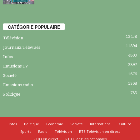
CATÉGORIE POPULAIRE
12458
Télévision
11894
Journaux Télévisés
4809
Infos
2897
Emissions TV
1676
Société
1368
Emissions radio
783
Politique
Infos
Politique
Economie
Société
International
Culture
Sports
Radio
Télévision
RTB Télévision en direct
RTB3 en direct
RTB3 Langues nationales