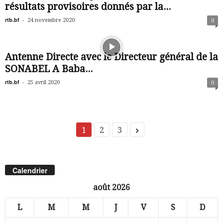
résultats provisoires donnés par la...
rtb.bf
-
24 novembre 2020
0
Antenne Directe avec le Directeur général de la
SONABEL A Baba...
rtb.bf
-
25 avril 2020
0
1
2
3
Calendrier
août 2026
L
M
M
J
V
S
D