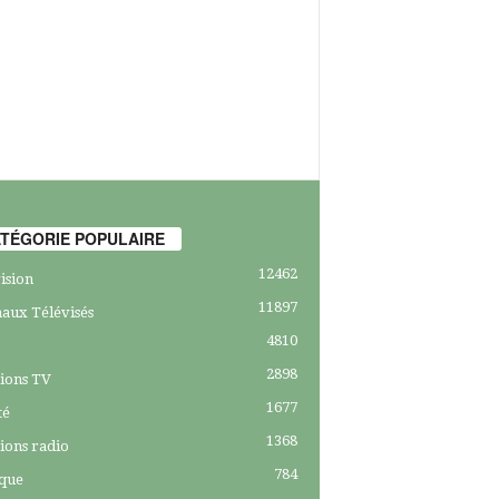
TÉGORIE POPULAIRE
12462
ision
11897
aux Télévisés
4810
2898
ions TV
1677
té
1368
ions radio
784
ique