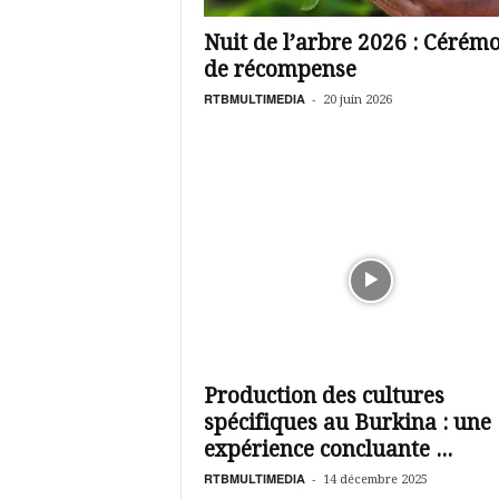
é
v
Nuit de l’arbre 2026 : Cérém
i
de récompense
s
i
RTBMULTIMEDIA
-
20 juin 2026
o
n
d
u
B
u
r
k
i
n
a
Production des cultures
spécifiques au Burkina : une
expérience concluante ...
RTBMULTIMEDIA
-
14 décembre 2025