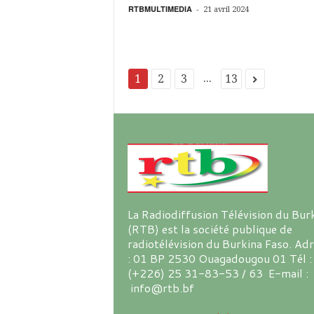
RTBMULTIMEDIA
-
21 avril 2024
...
1
2
3
13
La Radiodiffusion Télévision du Bur
(RTB) est la société publique de
radiotélévision du Burkina Faso. Ad
: 01 BP 2530 Ouagadougou 01 Tél :
(+226) 25 31-83-53 / 63 E-mail :
info@rtb.bf