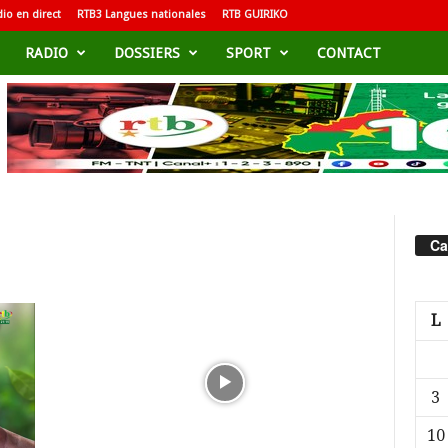
io en direct
RTB3 Langues nationales
RTB GUIRIKO
RADIO
DOSSIERS
SPORT
CONTACT
Ca
L
3
10