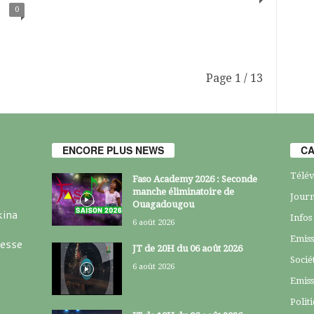
0
Page 1 / 13
ENCORE PLUS NEWS
CA
Télév
Faso Academy 2026 : Seconde
manche éliminatoire de
Journ
Ouagadougou
kina
Infos
6 août 2026
Emiss
resse
JT de 20H du 06 août 2026
Socié
6 août 2026
Emiss
Polit