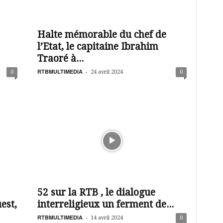
Halte mémorable du chef de
l’Etat, le capitaine Ibrahim
Traoré à...
RTBMULTIMEDIA
-
0
24 avril 2024
0
52 sur la RTB , le dialogue
est,
interreligieux un ferment de...
RTBMULTIMEDIA
-
14 avril 2024
0