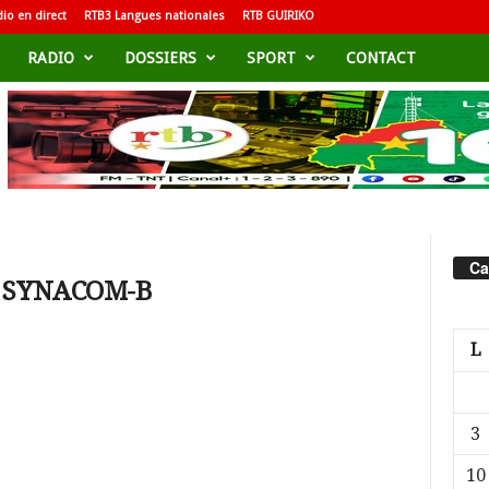
io en direct
RTB3 Langues nationales
RTB GUIRIKO
RADIO
DOSSIERS
SPORT
CONTACT
Ca
u SYNACOM-B
L
3
10