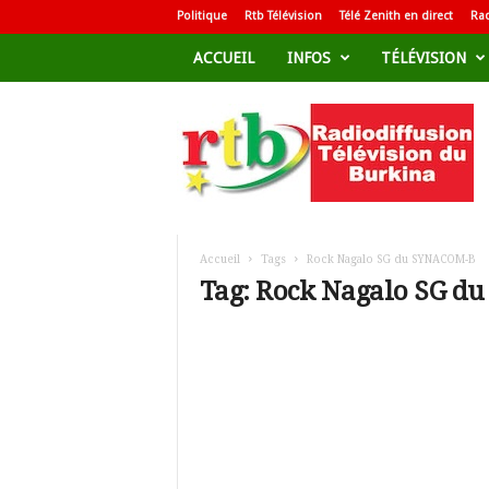
Politique
Rtb Télévision
Télé Zenith en direct
Rad
ACCUEIL
INFOS
TÉLÉVISION
R
a
d
i
o
d
i
f
Accueil
Tags
Rock Nagalo SG du SYNACOM-B
f
Tag: Rock Nagalo SG d
u
s
i
o
n
T
é
l