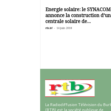
é
v
Energie solaire: le SYNACOM
i
annonce la construction d’un
s
i
centrale solaire de...
o
rtb.bf
-
14 juin 2018
n
d
u
B
u
r
k
i
n
a
La Radiodiffusion Télévision du Bur
(RTB) est la société publique de