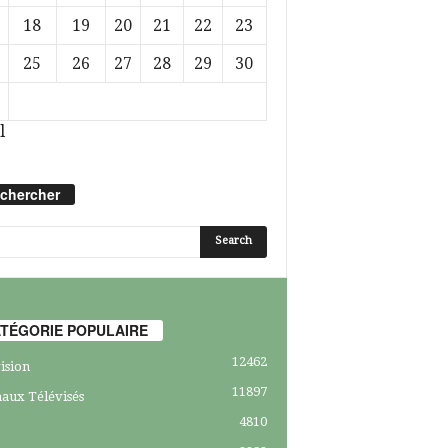
18
19
20
21
22
23
25
26
27
28
29
30
l
chercher
TÉGORIE POPULAIRE
12462
ision
11897
aux Télévisés
4810