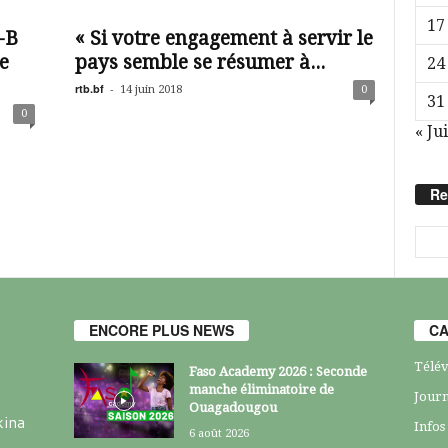
17
-B
« Si votre engagement à servir le
e
pays semble se résumer à...
24
rtb.bf
-
14 juin 2018
0
31
0
« Jui
Re
ENCORE PLUS NEWS
CA
Télév
Faso Academy 2026 : Seconde
manche éliminatoire de
Journ
Ouagadougou
kina
Infos
6 août 2026