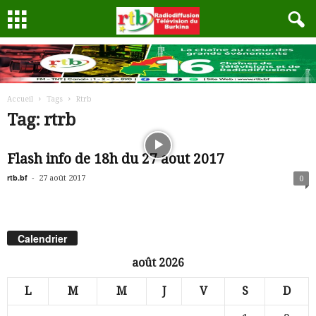
Accueil
Tags
Rtrb
Tag: rtrb
Flash info de 18h du 27 aout 2017
rtb.bf
-
27 août 2017
0
Calendrier
août 2026
L
M
M
J
V
S
D