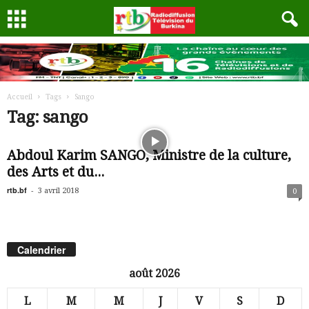
Accueil
Tags
Sango
Tag: sango
Abdoul Karim SANGO, Ministre de la culture,
des Arts et du...
rtb.bf
-
3 avril 2018
0
Calendrier
août 2026
L
M
M
J
V
S
D