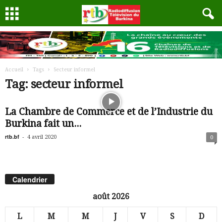
Accueil
Tags
Secteur informel
Tag: secteur informel
La Chambre de Commerce et de l’Industrie du
Burkina fait un...
rtb.bf
-
4 avril 2020
0
Calendrier
août 2026
L
M
M
J
V
S
D