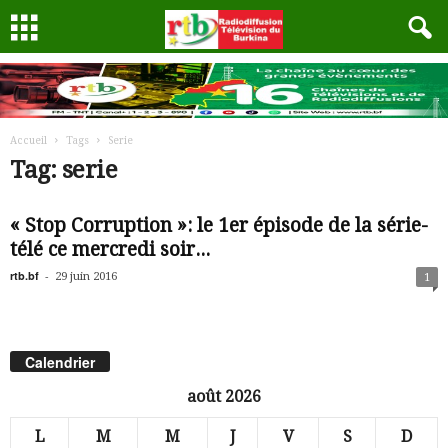
Accueil
Tags
Serie
Tag: serie
« Stop Corruption »: le 1er épisode de la série-
télé ce mercredi soir...
rtb.bf
-
29 juin 2016
1
Calendrier
août 2026
L
M
M
J
V
S
D