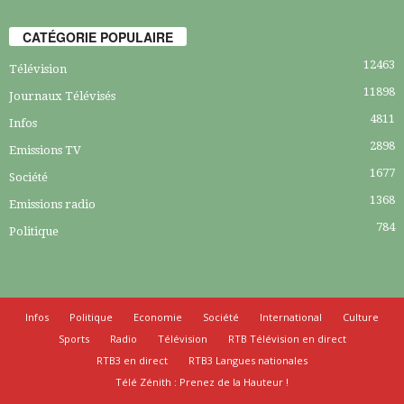
CATÉGORIE POPULAIRE
12463
Télévision
11898
Journaux Télévisés
4811
Infos
2898
Emissions TV
1677
Société
1368
Emissions radio
784
Politique
Infos
Politique
Economie
Société
International
Culture
Sports
Radio
Télévision
RTB Télévision en direct
RTB3 en direct
RTB3 Langues nationales
Télé Zénith : Prenez de la Hauteur !