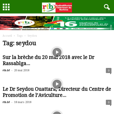
Accueil
Tags
Seydou
Tag: seydou
Sur la brèche du 20 mai 2018 avec le Dr
Rassablga...
rtb.bf
-
20 mai 2018
0
Le Dr Seydou Ouattara, Directeur du Centre de
Promotion de l’Aviculture...
rtb.bf
-
18 mars 2018
0