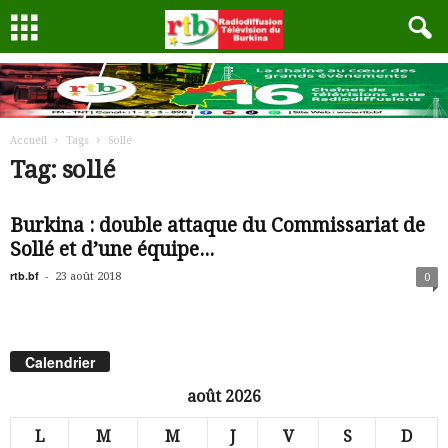
Accueil
Tags
Sollé
Tag: sollé
Burkina : double attaque du Commissariat de
Sollé et d’une équipe...
rtb.bf
-
23 août 2018
0
Calendrier
août 2026
L
M
M
J
V
S
D