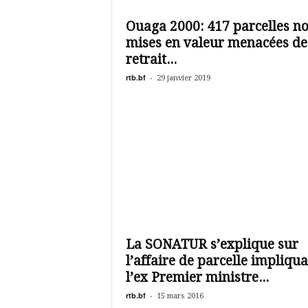
é
v
Ouaga 2000: 417 parcelles n
i
mises en valeur menacées de
s
i
retrait...
o
rtb.bf
-
29 janvier 2019
n
d
u
B
u
r
k
i
n
a
La SONATUR s’explique sur
l’affaire de parcelle impliqu
l’ex Premier ministre...
rtb.bf
-
15 mars 2016