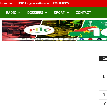
io en direct
RTB3 Langues nationales
RTB GUIRIKO
RADIO
DOSSIERS
SPORT
CONTACT
Ca
L
3
10