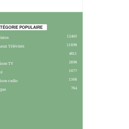
TÉGORIE POPULAIRE
12463
ision
11898
aux Télévisés
4811
2898
ions TV
1677
té
1368
ions radio
784
ique