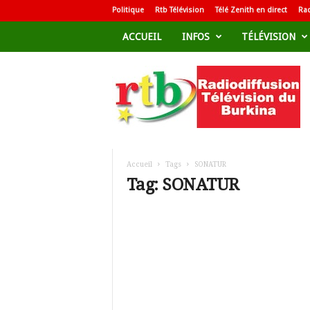
Politique
Rtb Télévision
Télé Zenith en direct
Rad
ACCUEIL
INFOS
TÉLÉVISION
R
a
d
i
o
d
i
f
Accueil
Tags
SONATUR
f
Tag: SONATUR
u
s
i
o
n
T
é
l