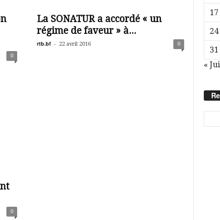
17
on
La SONATUR a accordé « un
régime de faveur » à...
24
rtb.bf
-
22 avril 2016
0
31
0
« Jui
Re
ant
0